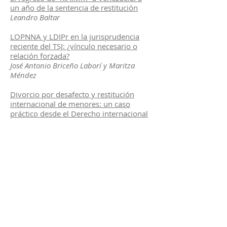
un año de la sentencia de restitución
Leandro Baltar
LOPNNA y LDIPr en la jurisprudencia
reciente del TSJ: ¿vínculo necesario o
relación forzada?
José Antonio Briceño Laborí y Maritza
Méndez
Divorcio por desafecto y restitución
internacional de menores: un caso
práctico desde el Derecho internacional
privado venezolano
Claudia Lugo Holmquist
V. Profesores de la Maestría
Dos matrimonios (o uno solo) y una sola
viuda (pero no la misma, o dos viudas
también): El caso de Harry W. Middleton
Eugenio Hernández-Bretón
Breves notas sobre la declaración de