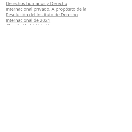
Derechos humanos y Derecho
internacional privado. A propósito de la
Resolución del Instituto de Derecho
Internacional de 2021
Claudia Madrid Martínez
IV. Nuestros clásicos
Dictamen 4211 de 19 de diciembre de
1996
Jesús Petit da Costa
Jurisdicción y Derecho aplicable en
materia de contratos de empréstito
público
Tatiana de Maekelt y Eugenio Hernández
Bretón
Comentarios al Dictamen 4211 del
Procurador General de la República
José Alfredo Giral Pimentel